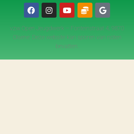
vzw Open Jeugdwerk – Fonteinstraat 4, 9870
Olsene. Deze website kan sporen van noten
bevatten.