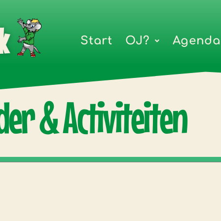
k
Start
OJ?
Agenda
er & Activiteiten