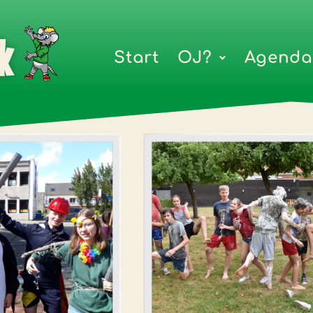
k
Start
OJ?
Agenda