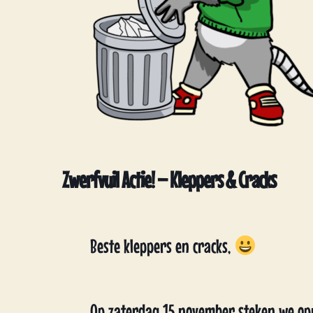
Zwerfvuil Actie! – Kleppers & Cracks
Beste kleppers en cracks,
Op zaterdag 15 november steken we op