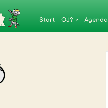
k
Start
OJ?
Agenda