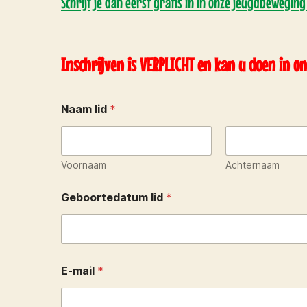
Schrijf je dan eerst gratis in in onze jeugdbeweging
Inschrijven is VERPLICHT en kan u doen in o
Naam lid
*
Voornaam
Achternaam
Geboortedatum lid
*
E-mail
*