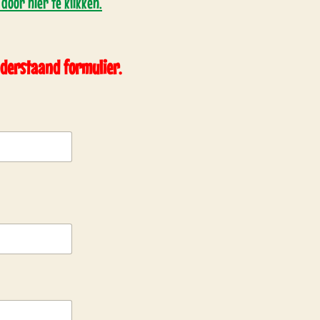
 door hier te klikken.
nderstaand formulier.